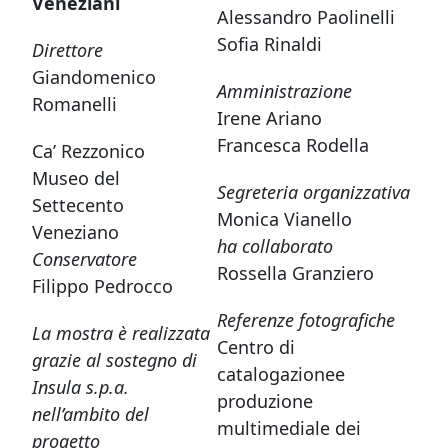
Veneziani
Alessandro Paolinelli
Sofia Rinaldi
Direttore
Giandomenico
Amministrazione
Romanelli
Irene Ariano
Francesca Rodella
Ca’ Rezzonico
Museo del
Segreteria organizzativa
Settecento
Monica Vianello
Veneziano
ha collaborato
Conservatore
Rossella Granziero
Filippo Pedrocco
Referenze fotografiche
La mostra è realizzata
Centro di
grazie al sostegno di
catalogazionee
Insula s.p.a.
produzione
nell’ambito del
multimediale dei
progetto