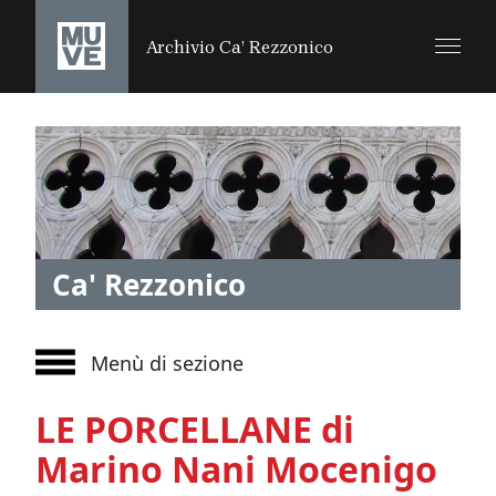
SALTA AL CONTENUTO PRINCIPALE
Archivio Ca’ Rezzonico
Ca' Rezzonico
Menù di sezione
LE PORCELLANE di
Marino Nani Mocenigo