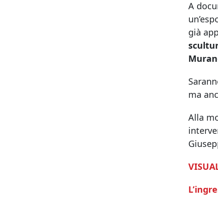
A doc
un’espo
già app
scultur
Murano,
Sarann
ma anc
Alla mo
interve
Giusepp
VISUAL
L’ingre