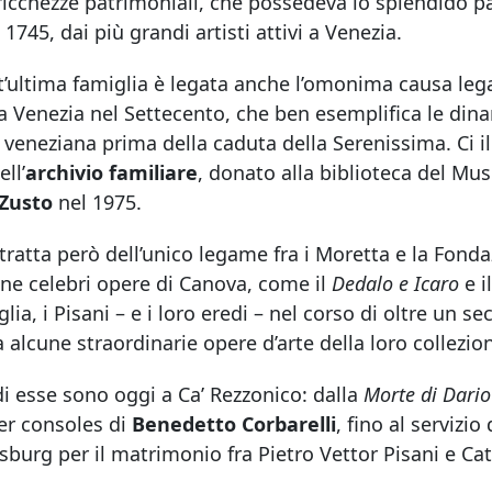
ricchezze patrimoniali, che possedeva lo splendido p
l 1745, dai più grandi artisti attivi a Venezia.
’ultima famiglia è legata anche l’omonima causa lega
a Venezia nel Settecento, che ben esemplifica le dinam
 veneziana prima della caduta della Serenissima. Ci i
ell’
archivio familiare
, donato alla biblioteca del Mu
-Zusto
nel 1975.
tratta però dell’unico legame fra i Moretta e la Fonda
ne celebri opere di Canova, come il
Dedalo e Icaro
e i
glia, i Pisani – e i loro eredi – nel corso di oltre un s
 alcune straordinarie opere d’arte della loro collezio
i esse sono oggi a Ca’ Rezzonico: dalla
Morte di Dario
er consoles di
Benedetto Corbarelli
, fino al servizi
burg per il matrimonio fra Pietro Vettor Pisani e Ca