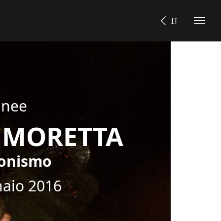
IT
anee
I MORETTA
zionismo
naio 2016