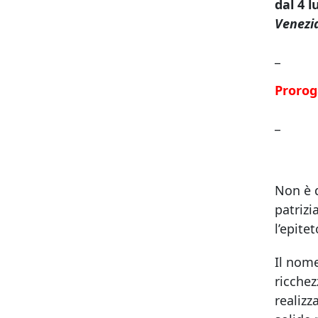
dal 4 l
Venezi
_
Prorog
_
Non è d
patrizi
l’epite
Il nome
ricchez
realizz