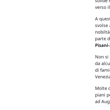
solide 
verso i
A quest
svolse 
nobiltà
parte d
Pisani
Non si 
da alcu
di fami
Venezia
Molte d
piani p
ad Augs