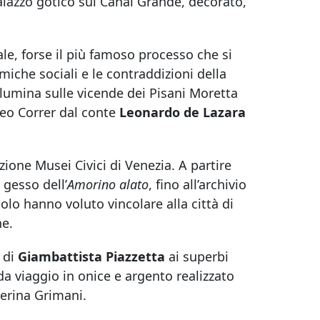
alazzo gotico sul Canal Grande, decorato,
le, forse il più famoso processo che si
iche sociali e le contraddizioni della
llumina sulle vicende dei Pisani Moretta
seo Correr dal conte
Leonardo de Lazara
zione Musei Civici di Venezia. A partire
l gesso dell’
Amorino alato
, fino all’archivio
ecolo hanno voluto vincolare alla città di
ne.
di
Giambattista Piazzetta
ai superbi
o da viaggio in onice e argento realizzato
terina Grimani.