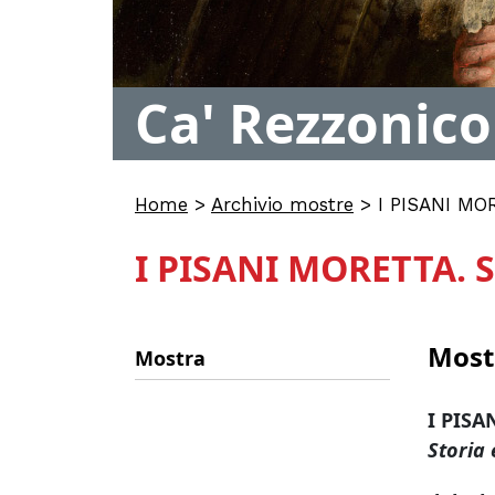
Ca' Rezzonico
Home
>
Archivio mostre
>
I PISANI MOR
I PISANI MORETTA. S
Most
Mostra
I PIS
Storia 