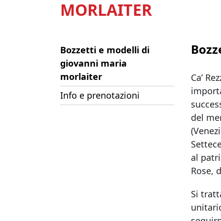
MORLAITER
Bozze
Bozzetti e modelli di
giovanni maria
morlaiter
Ca’ Rez
importa
Info e prenotazioni
success
del mer
(Venezi
Settece
al patr
Rose, d
Si trat
unitari
seguirn