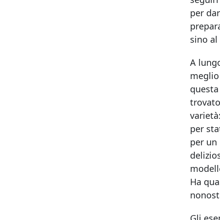
per dar
prepara
sino al
A lungo
meglio 
questa 
trovato
varietà
per sta
per un 
delizio
modelle
Ha quas
nonosta
Gli ese