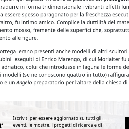
radurre in forma tridimensionale i vibranti effetti lu
a essere spesso paragonato per la freschezza esecuti
raltro, fu intimo amico. Complice la duttilità del mate
ento mosso, fremente delle superfici che, soprattutto
nto alle figure.
ottega erano presenti anche modelli di altri scultori.
ubini eseguiti di Enrico Marengo, di cui Morlaiter fu a
 adriatico, colui che introdusse in laguna le forme
i modelli (se ne conoscono quattro in tutto) raffigur
no e un
Angelo
preparatorio per l’altare della chiesa di
Iscriviti per essere aggiornato su tutti gli
r
eventi, le mostre, i progetti di ricerca e di