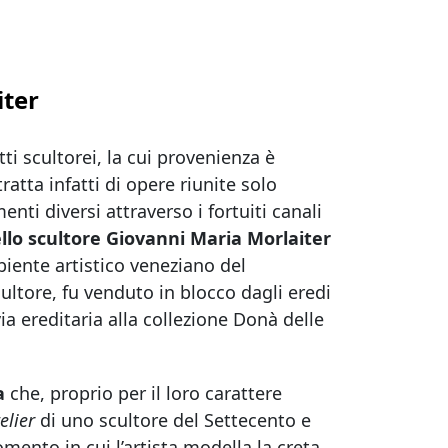
iter
ti scultorei, la cui provenienza è
ratta infatti di opere riunite solo
ti diversi attraverso i fortuiti canali
ello scultore Giovanni Maria Morlaiter
biente artistico veneziano del
ultore, fu venduto in blocco dagli eredi
ia ereditaria alla collezione Donà delle
a
che, proprio per il loro carattere
elier
di uno scultore del Settecento e
mento in cui l’artista modella la creta