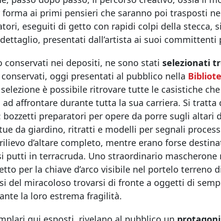
 forma ai primi pensieri che saranno poi trasposti nel
tori, eseguiti di getto con rapidi colpi della stecca, s
 dettaglio, presentati dall’artista ai suoi committenti 
 conservati nei depositi, ne sono stati
selezionati 
conservati, oggi presentati al pubblico nella
Bibliot
selezione è possibile ritrovare tutte le casistiche ch
 ad affrontare durante tutta la sua carriera. Si tratt
: bozzetti preparatori per opere da porre sugli altari
tue da giardino, ritratti e modelli per segnali proce
rilievo d’altare completo, mentre erano forse destinat
si putti in terracruda. Uno straordinario mascherone
tto per la chiave d’arco visibile nel portelo terreno d
i del miracoloso trovarsi di fronte a oggetti di sempl
nte la loro estrema fragilità.
mplari qui esposti rivelano al pubblico un
protagoni