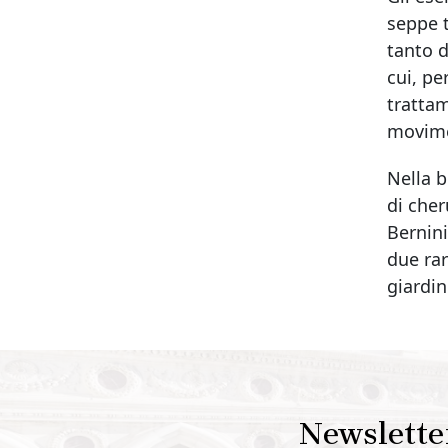
seppe t
tanto d
cui, pe
trattam
movime
Nella b
di cher
Bernini
due rar
giardi
Newslette