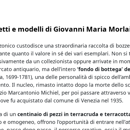
tti e modelli di Giovanni Maria Morla
zonico custodisce una straordinaria raccolta di bozzet
nte quanto il valore in sé dei vari esemplari. Non si t
ivamente da un collezionista oppure arrivate in momen
cato antiquario, ma dell’intero
‘fondo di bottega’ d
a, 1699-1781), una delle personalità di spicco dell’am
nto. Il nucleo, rimasto intatto dopo la morte dello sc
izio Marcantonio Michiel, per poi passare attraverso v
ove fu acquistato dal comune di Venezia nel 1935.
ta di un
centinaio di pezzi in terracruda e terracott
o e omogeneo, offrono l’opportunità di entrare nell’
at
e, passo dopo passo, il percorso creativo, ossia il mo