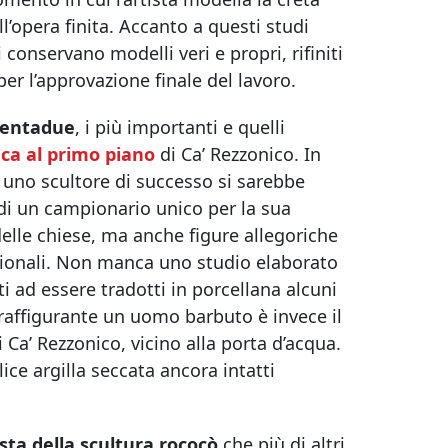
l’opera finita. Accanto a questi studi
i conservano modelli veri e propri, rifiniti
per l’approvazione finale del lavoro.
trentadue
, i più importanti e quelli
eca al primo piano
di Ca’ Rezzonico. In
e uno scultore di successo si sarebbe
a di un campionario unico per la sua
 delle chiese, ma anche figure allegoriche
ssionali. Non manca uno studio elaborato
i ad essere tradotti in porcellana alcuni
 raffigurante un uomo barbuto è invece il
i Ca’ Rezzonico, vicino alla porta d’acqua.
ice argilla seccata ancora intatti
sta della scultura rococò
che più di altri