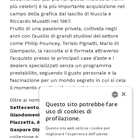
più celebri) è la più importante acquisizione nel
campo della grafica dal lascito di Nuccia e
Riccardo Musatti nel 1967.
Frutto di una passione privata, coltivata negli
anni con l’ausilio di grandi studiosi del settore
come Philip Pouncey, Terisio Pignatti, Mario Di
Giampaolo, la raccolta si è formata attraverso
l’acquisto presso le principali case d’aste e i
dealers specializzati senza un programma
prestabilito, seguendo il gusto personale e la
fascinazione per un mondo segreto in cui si cela
il momento creativo di ogni artista.
×
Oltre ai nomi classici dei
maestri veneziani del
Questo sito potrebbe fare
ITALIAN
Settecento
, come
Giambattista e
uso di cookies di
Giandomenico Tiepolo, Giambattista
ENGLISH
profilazione.
Piazzetta, Antonio e Francesco Guardi,
SPANISH
Questo sito web utilizza i cookie per
Gaspare Diziani, Francesco Fontebasso
, la
migliorare l'esperienza dell'utente.
collezione è dedicata soprattutto ai pittori italiani
GERMAN