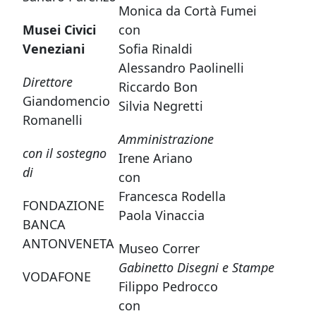
Monica da Cortà Fumei
Musei Civici
con
Veneziani
Sofia Rinaldi
Alessandro Paolinelli
Direttore
Riccardo Bon
Giandomencio
Silvia Negretti
Romanelli
Amministrazione
con il sostegno
Irene Ariano
di
con
Francesca Rodella
FONDAZIONE
Paola Vinaccia
BANCA
ANTONVENETA
Museo Correr
Gabinetto Disegni e Stampe
VODAFONE
Filippo Pedrocco
con