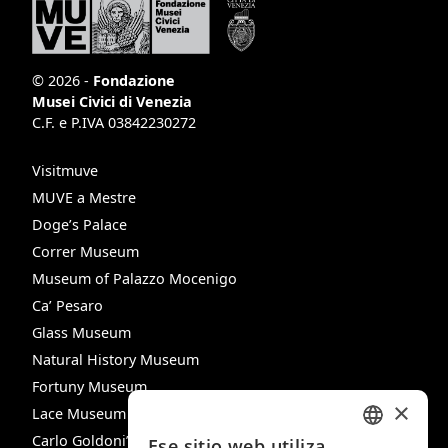
© 2026 -
Fondazione
Musei Civici di Venezia
C.F. e P.IVA 03842230272
Visitmuve
MUVE a Mestre
Doge’s Palace
Correr Museum
Museum of Palazzo Mocenigo
Ca’ Pesaro
Glass Museum
Natural History Museum
Fortuny Museum
×
Lace Museum
Carlo Goldoni’s House
Ese sitio web utiliza