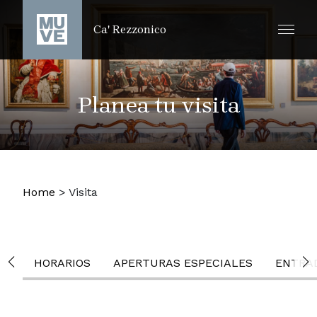
IR AL CONTENIDO PRINCIPAL
Ca' Rezzonico
Planea tu visita
Home
>
Visita
HORARIOS
APERTURAS ESPECIALES
ENTRA