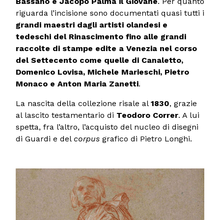
Bassano e Jacopo Palma il Giovane
. Per quanto
riguarda l’incisione sono documentati quasi tutti i
grandi maestri dagli artisti olandesi e
tedeschi del Rinascimento fino alle grandi
raccolte di stampe edite a Venezia nel corso
del Settecento come quelle di Canaletto,
Domenico Lovisa, Michele Marieschi, Pietro
Monaco e Anton Maria Zanetti
.
La nascita della collezione risale al
1830
, grazie
al lascito testamentario di
Teodoro Correr
. A lui
spetta, fra l’altro, l’acquisto del nucleo di disegni
di Guardi e del
corpus
grafico di Pietro Longhi.