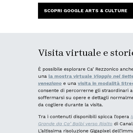
SCOPRI GOOGLE ARTS & CULTURE
Visita virtuale e stori
È possibile esplorare Ca’ Rezzonico anche
una
la mostra virtuale
Viaggio nel Sett
veneziano
e una
visita in modalità Str
consente di percorrerne gli straordinari 
soffermarsi su opere e dettagli normalmen
da cogliere durante la visita.
Tra i contenuti disponibili spicca l’opera
I
Grande da Ca’ Balbi verso Rialto
di Canal
L’altissima risoluzione Gigapixel dell’imm