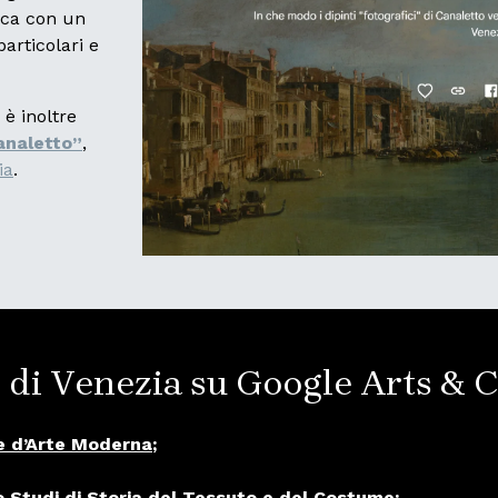
rica con un
particolari e
, è inoltre
Canaletto”
,
ia
.
i di Venezia su Google Arts & 
le d’Arte Moderna
;
 Studi di Storia del Tessuto e del Costume
;