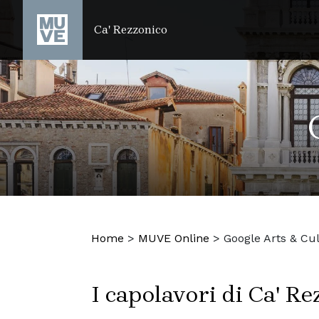
SALTA AL CONTENUTO PRINCIPALE
Ca' Rezzonico
Home
>
MUVE Online
>
Google Arts & Cu
I capolavori di Ca' Re