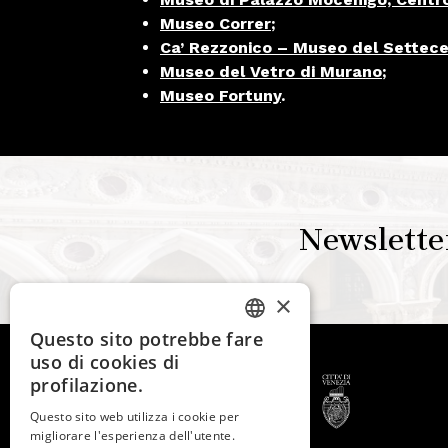
Museo Correr
;
Ca’ Rezzonico – Museo del Settec
Museo del Vetro di Murano
;
Museo Fortuny
.
Newslette
×
Questo sito potrebbe fare
ITALIAN
uso di cookies di
ENGLISH
profilazione.
SPANISH
Questo sito web utilizza i cookie per
migliorare l'esperienza dell'utente.
GERMAN