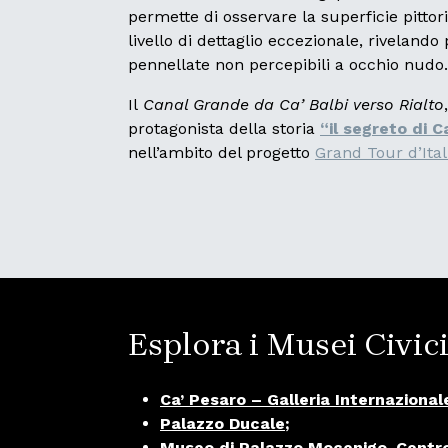
permette di osservare la superficie pitto
livello di dettaglio eccezionale, rivelando 
pennellate non percepibili a occhio nudo.
Il
Canal Grande da Ca’ Balbi verso Rialto
protagonista della storia
“il segreto di 
nell’ambito del progetto
Grand Tour d’Ital
Esplora i Musei Civic
Ca’ Pesaro – Galleria Internaziona
Palazzo Ducale
;
Museo di Palazzo Mocenigo, Centro