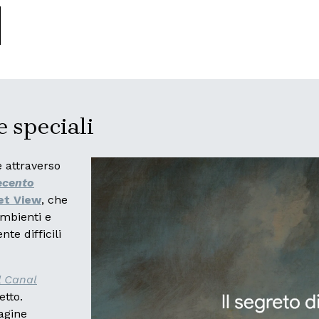
e speciali
 attraverso
ecento
eet View
, che
ambienti e
te difficili
l Canal
etto.
agine