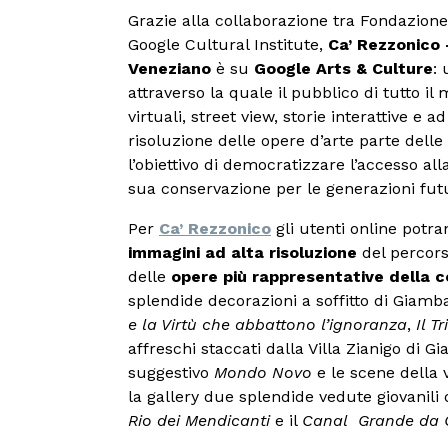
Grazie alla collaborazione tra Fondazione
Google Cultural Institute,
Ca’ Rezzonico
Veneziano
è su
Google Arts & Culture
:
attraverso la quale il pubblico di tutto i
virtuali, street view, storie interattive e 
risoluzione delle opere d’arte parte delle
l’obiettivo di democratizzare l’accesso a
sua conservazione per le generazioni fut
Per
Ca’ Rezzonico
gli utenti online pot
immagini ad alta risoluzione
del percors
delle
opere più rappresentative della c
splendide decorazioni a soffitto di Giamba
e la Virtù che abbattono l’ignoranza
,
Il T
affreschi staccati dalla Villa Zianigo di G
suggestivo
Mondo Novo
e le scene della 
la gallery due splendide vedute giovanili 
Rio dei Mendicanti
e il
Canal Grande da Ca