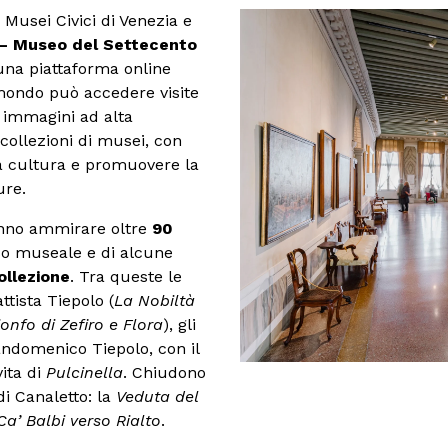
 Musei Civici di Venezia e
 – Museo del Settecento
 una piattaforma online
l mondo può accedere visite
ad immagini ad alta
 collezioni di musei, con
lla cultura e promuovere la
ure.
ranno ammirare oltre
90
o museale e di alcune
ollezione
. Tra queste le
ttista Tiepolo (
La Nobiltà
rionfo di Zefiro e Flora
), gli
iandomenico Tiepolo, con il
vita di
Pulcinella
. Chiudono
di Canaletto: la
Veduta del
’ Balbi verso Rialto
.